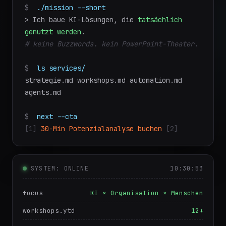
$
./mission --short
> Ich baue KI-Lösungen, die
tatsächlich
genutzt werden
.
# keine Buzzwords. kein PowerPoint-Theater.
$
ls services/
strategie.md workshops.md automation.md
agents.md
$
next --cta
[1]
30-Min Potenzialanalyse buchen
[2]
Leistungen
[3]
Cases
SYSTEM: ONLINE
10:30:54
focus
KI × Organisation × Menschen
workshops.ytd
12+