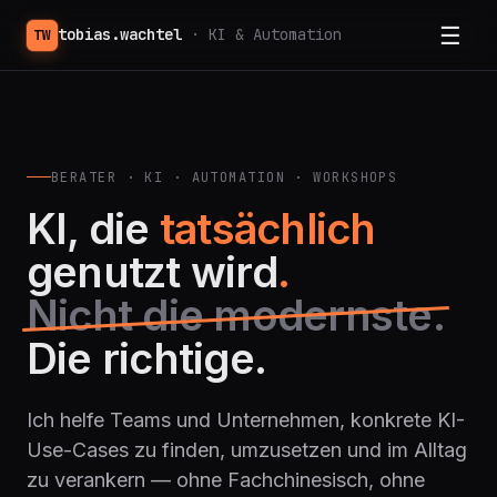
☰
tobias.wachtel
· KI & Automation
TW
BERATER · KI · AUTOMATION · WORKSHOPS
KI, die
tatsächlich
genutzt wird
.
Nicht die modernste.
Die richtige.
Ich helfe Teams und Unternehmen, konkrete KI-
Use-Cases zu finden, umzusetzen und im Alltag
zu verankern — ohne Fachchinesisch, ohne